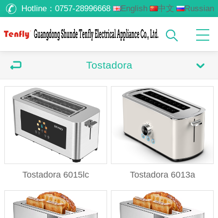
Hotline：
0757-28996668
English
中文
Russian
Arabic
Tostadora
Tostadora 6015lc
Tostadora 6013a