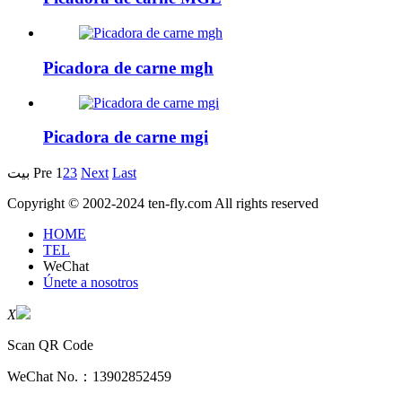
Picadora de carne mgh
Picadora de carne mgi
بيت
Pre
1
2
3
Next
Last
Copyright © 2002-2024 ten-fly.com All rights reserved
HOME
TEL
WeChat
Únete a nosotros
X
Scan QR Code
WeChat No.：
13902852459