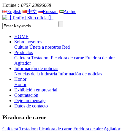
Hotline：
0757-28996668
English
中文
Russian
Arabic
HOME
Sobre nosotros
Cultura
Únete a nosotros
Red
Productos
Cafetera
Tostadora
Picadora de carne
Freidora de aire
Agitador
Información de noticias
Noticias de la industria
Información de noticias
Honor
Honor
Exhibición empresarial
Contratación
Deje un mensaje
Datos de contacto
Picadora de carne
Cafetera
Tostadora
Picadora de carne
Freidora de aire
Agitador