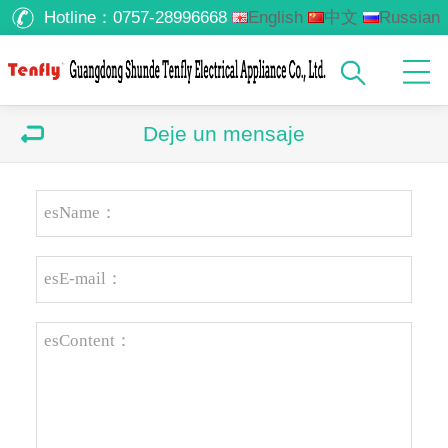
Hotline：
0757-28996668
English
中文
Russian
Arabic
Deje un mensaje