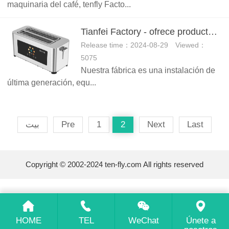
maquinaria del café, tenfly Facto...
Tianfei Factory - ofrece productos y servicios de primera clase para mayoristas y personalizadores
Release time：2024-08-29 Viewed：
5075
Nuestra fábrica es una instalación de
última generación, equ...
بيت
Pre
1
2
Next
Last
Copyright © 2002-2024 ten-fly.com All rights reserved
HOME
TEL
WeChat
Únete a