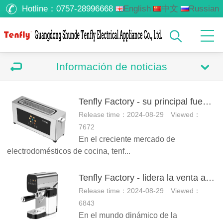
Hotline：
0757-28996668
English
中文
Russian
Arabic
Información de noticias
Tenfly Factory - su principal fuente de tostadoras mayoristas y personalizadas
Release time：2024-08-29 Viewed：
7672
En el creciente mercado de
electrodomésticos de cocina, tenf...
Tenfly Factory - lidera la venta al por mayor y personalización de cafeteras de pantalla táctil
Release time：2024-08-29 Viewed：
6843
En el mundo dinámico de la