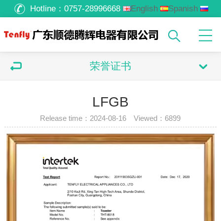
Hotline：
0757-28996668
English
Spanish
Russian
Arabic
荣誉证书
LFGB
Release time：2024-08-16 Viewed：
6899